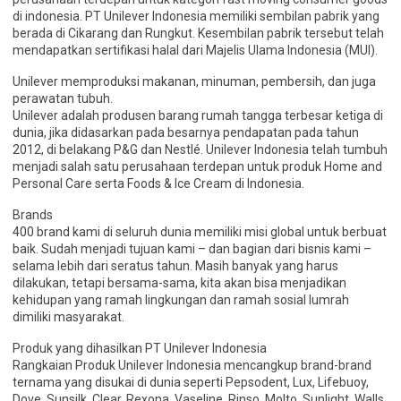
di indonesia. PT Unilever Indonesia memiliki sembilan pabrik yang
berada di Cikarang dan Rungkut. Kesembilan pabrik tersebut telah
mendapatkan sertifikasi halal dari Majelis Ulama Indonesia (MUI).
Unilever memproduksi makanan, minuman, pembersih, dan juga
perawatan tubuh.
Unilever adalah produsen barang rumah tangga terbesar ketiga di
dunia, jika didasarkan pada besarnya pendapatan pada tahun
2012, di belakang P&G dan Nestlé. Unilever Indonesia telah tumbuh
menjadi salah satu perusahaan terdepan untuk produk Home and
Personal Care serta Foods & Ice Cream di Indonesia.
Brands
400 brand kami di seluruh dunia memiliki misi global untuk berbuat
baik. Sudah menjadi tujuan kami – dan bagian dari bisnis kami –
selama lebih dari seratus tahun. Masih banyak yang harus
dilakukan, tetapi bersama-sama, kita akan bisa menjadikan
kehidupan yang ramah lingkungan dan ramah sosial lumrah
dimiliki masyarakat.
Produk yang dihasilkan PT Unilever Indonesia
Rangkaian Produk Unilever Indonesia mencangkup brand-brand
ternama yang disukai di dunia seperti Pepsodent, Lux, Lifebuoy,
Dove, Sunsilk, Clear, Rexona, Vaseline, Rinso, Molto, Sunlight, Walls,