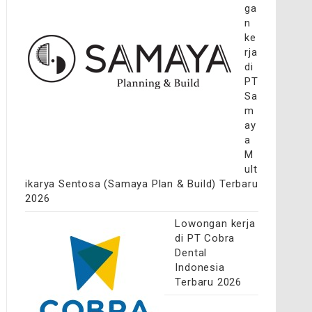
ga
n
ke
rja
di
PT
Sa
m
ay
a
M
ult
ikarya Sentosa (Samaya Plan & Build) Terbaru
2026
Lowongan kerja
di PT Cobra
Dental
Indonesia
Terbaru 2026