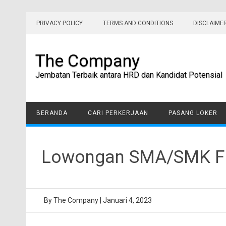
Skip
to
PRIVACY POLICY
TERMS AND CONDITIONS
DISCLAIME
content
The Company
Jembatan Terbaik antara HRD dan Kandidat Potensial
BERANDA
CARI PERKERJAAN
PASANG LOKER
Lowongan SMA/SMK Fre
By
The Company
|
Januari 4, 2023