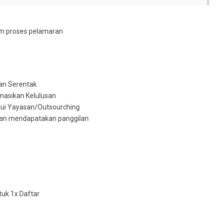
am proses pelamaran
kan Serentak
rmasikan Kelulusan
lui Yayasan/Outsourching
akan mendapatakan panggilan
uk 1x Daftar