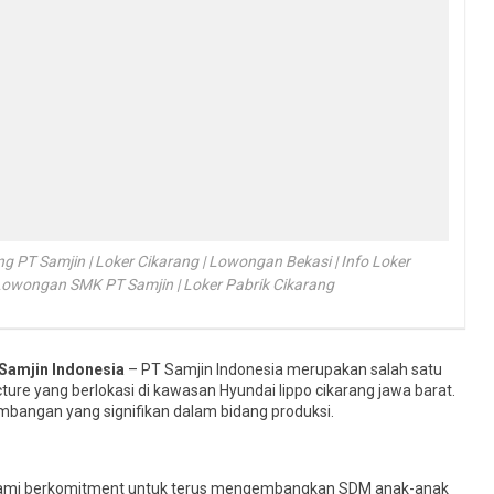
 PT Samjin | Loker Cikarang | Lowongan Bekasi | Info Loker
| Lowongan SMK PT Samjin | Loker Pabrik Cikarang
Samjin Indonesia
– PT Samjin Indonesia merupakan salah satu
ure yang berlokasi di kawasan Hyundai lippo cikarang jawa barat.
bangan yang signifikan dalam bidang produksi.
ami berkomitment untuk terus mengembangkan SDM anak-anak