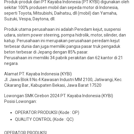
Produk-produk dari PT Kayaba Indonesia (PT KYBI) digunakan oleh
sekitar 100% produsen mobil dan sepeda motor di Indonesia,
seperti Toyota, Mitsubishi, Daihatsu, dll (mobil) dan Yamaha,
Suzuki, Vespa, Daytona, dll.
Produk utama perusahaan ini adalah Peredam kejut, suspensi
udara, sistem power steering, pompa hidrolik, motor, silinder, dan
katup. Perusahaan ini merupakan perusahaan peredam kejut
terbesar dunia dan juga memiliki pangsa pasar truk pengaduk
beton terbesar di Jepang dengan 85% pasar.
Perusahaan ini memiliki 34 pabrik perakitan dan 62 kantor di 21
negara.
Alamat PT. Kayaba Indonesia (KYBI)
Jl. Jawa Blok II No.4 Kawasan Industri MM 2100, Jatiwangi, Kec.
Cikarang Bar., Kabupaten Bekasi, Jawa Barat 17520
Lowongan SMK Cirebon 2024 PT. Kayaba Indonesia (KYBI)
Posisi Lowongan:
OPERATOR PRODUKSI (Kode : OP)
QUALITY CONTROL (Kode : QC)
OPERATOR PRODUKSI