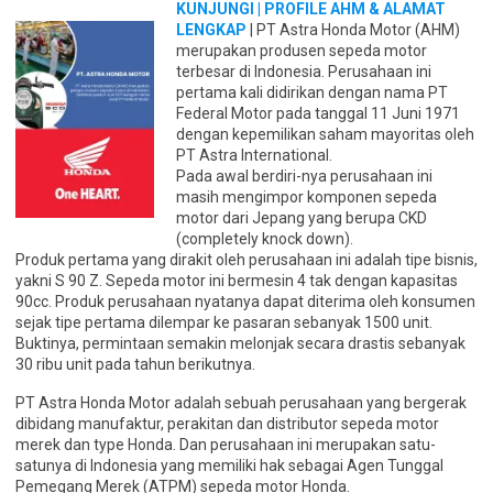
KUNJUNGI | PROFILE AHM & ALAMAT
LENGKAP
| PT Astra Honda Motor (AHM)
merupakan produsen sepeda motor
terbesar di Indonesia. Perusahaan ini
pertama kali didirikan dengan nama PT
Federal Motor pada tanggal 11 Juni 1971
dengan kepemilikan saham mayoritas oleh
PT Astra International.
Pada awal berdiri-nya perusahaan ini
masih mengimpor komponen sepeda
motor dari Jepang yang berupa CKD
(completely knock down).
Produk pertama yang dirakit oleh perusahaan ini adalah tipe bisnis,
yakni S 90 Z. Sepeda motor ini bermesin 4 tak dengan kapasitas
90cc. Produk perusahaan nyatanya dapat diterima oleh konsumen
sejak tipe pertama dilempar ke pasaran sebanyak 1500 unit.
Buktinya, permintaan semakin melonjak secara drastis sebanyak
30 ribu unit pada tahun berikutnya.
PT Astra Honda Motor adalah sebuah perusahaan yang bergerak
dibidang manufaktur, perakitan dan distributor sepeda motor
merek dan type Honda. Dan perusahaan ini merupakan satu-
satunya di Indonesia yang memiliki hak sebagai Agen Tunggal
Pemegang Merek (ATPM) sepeda motor Honda.