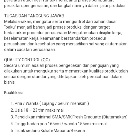
peralatan atau mesin untuk membantu proses pembuatan,
perakitan, pengemasan, dan langkah lainnya dalam jalur produksi.
TUGAS DAN TANGGUNG JAWAB
Melaksanakan, mengatur serta mengontrol dari bahan dasar
“baku” menjadi bahan jadi proses produksi dengan target
bedasarkan prosedur perusahaan Mengutamakan disiplin kerja,
keselamatan kerja, keamanan berstandarkan prosedur
perusahaan dan kesehatan yang menjadikan hal yang diutamakan
dalam cacatan perusahaan.
QUALITY CONTROL (QC)
Secara umum adalah proses pengecekan dan pengujian yang
dilakukan untuk mengukur serta memastikan kualitas produk telah
sesuai dengan standar yang ditetapkan oleh perusahaan dalam
bisnis.
Kualifikasi :
Pria / Wanita ( Lajang / belum menikah )
Usia 18 – 23 thn maksimal
Pendidikan minimal SMA/SMK Fresh Graduate (Diutamakan)
Tinggi badan pria 165cm / wanita 155cm minimal
Tidak sedang Kuliah/Magang/Bekerja