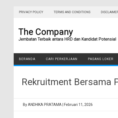
Skip
to
PRIVACY POLICY
TERMS AND CONDITIONS
DISCLAIME
content
The Company
Jembatan Terbaik antara HRD dan Kandidat Potensial
BERANDA
CARI PERKERJAAN
PASANG LOKER
Rekruitment Bersama 
By
ANDHIKA PRATAMA
|
Februari 11, 2026