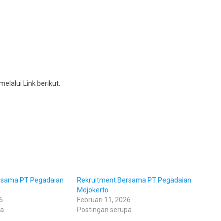
elalui Link berikut.
rsama PT Pegadaian
Rekruitment Bersama PT Pegadaian
Mojokerto
6
Februari 11, 2026
pa
Postingan serupa