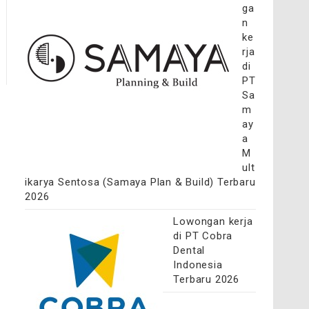
ga
n
ke
rja
di
PT
Sa
m
ay
a
M
ult
ikarya Sentosa (Samaya Plan & Build) Terbaru
2026
Lowongan kerja
di PT Cobra
Dental
Indonesia
Terbaru 2026