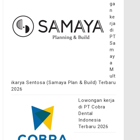
ga
n
ke
rja
di
PT
Sa
m
ay
a
M
ult
ikarya Sentosa (Samaya Plan & Build) Terbaru
2026
Lowongan kerja
di PT Cobra
Dental
Indonesia
Terbaru 2026