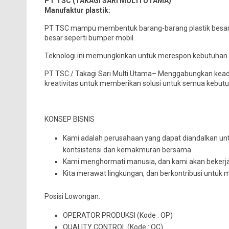
PT TSC (TAKAGI SARI MULTI UTAMA)
Manufaktur plastik:
PT TSC mampu membentuk barang-barang plastik besar c
besar seperti bumper mobil.
Teknologi ini memungkinkan untuk merespon kebutuhan u
PT TSC / Takagi Sari Multi Utama– Menggabungkan keada
kreativitas untuk memberikan solusi untuk semua kebut
KONSEP BISNIS
Kami adalah perusahaan yang dapat diandalkan u
kontsistensi dan kemakmuran bersama
Kami menghormati manusia, dan kami akan beker
Kita merawat lingkungan, dan berkontribusi untuk
Posisi Lowongan:
OPERATOR PRODUKSI (Kode : OP)
QUALITY CONTROL (Kode : QC)