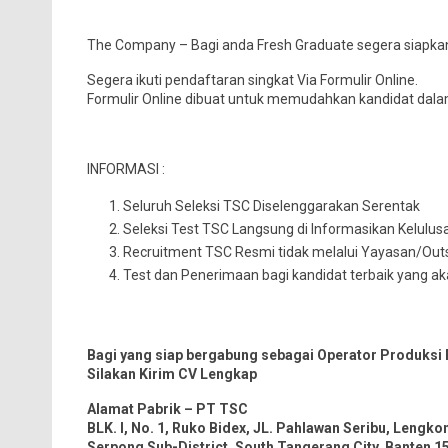
The Company – Bagi anda Fresh Graduate segera siapkan
Segera ikuti pendaftaran singkat Via Formulir Online.
Formulir Online dibuat untuk memudahkan kandidat dal
INFORMASI :
Seluruh Seleksi TSC Diselenggarakan Serentak
Seleksi Test TSC Langsung di Informasikan Kelulus
Recruitment TSC Resmi tidak melalui Yayasan/Out
Test dan Penerimaan bagi kandidat terbaik yang 
Bagi yang siap bergabung sebagai Operator Produksi
Silakan Kirim CV Lengkap
Alamat Pabrik – PT TSC
BLK. I, No. 1, Ruko Bidex, JL. Pahlawan Seribu, Len
Serpong Sub-District, South Tangerang City, Banten 1