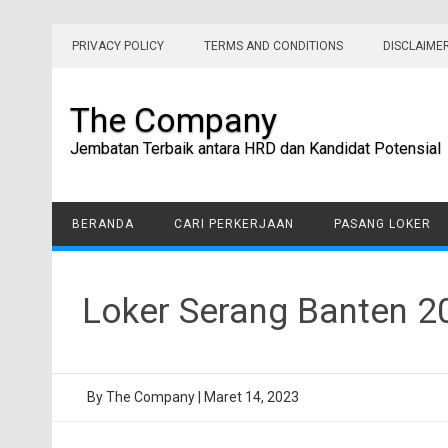
Skip
to
PRIVACY POLICY
TERMS AND CONDITIONS
DISCLAIME
content
The Company
Jembatan Terbaik antara HRD dan Kandidat Potensial
BERANDA
CARI PERKERJAAN
PASANG LOKER
Loker Serang Banten 20
By
The Company
|
Maret 14, 2023