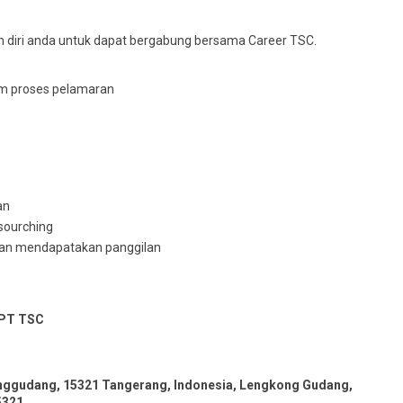
 diri anda untuk dapat bergabung bersama Career TSC.
am proses pelamaran
an
sourching
akan mendapatakan panggilan
 PT TSC
gkonggudang, 15321 Tangerang, Indonesia, Lengkong Gudang,
5321