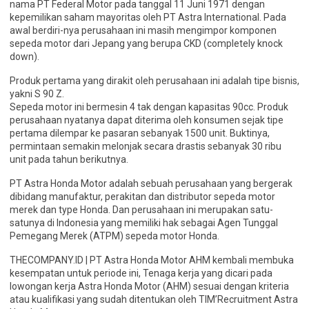
nama PT Federal Motor pada tanggal 11 Juni 1971 dengan
kepemilikan saham mayoritas oleh PT Astra International. Pada
awal berdiri-nya perusahaan ini masih mengimpor komponen
sepeda motor dari Jepang yang berupa CKD (completely knock
down).
Produk pertama yang dirakit oleh perusahaan ini adalah tipe bisnis,
yakni S 90 Z.
Sepeda motor ini bermesin 4 tak dengan kapasitas 90cc. Produk
perusahaan nyatanya dapat diterima oleh konsumen sejak tipe
pertama dilempar ke pasaran sebanyak 1500 unit. Buktinya,
permintaan semakin melonjak secara drastis sebanyak 30 ribu
unit pada tahun berikutnya.
PT Astra Honda Motor adalah sebuah perusahaan yang bergerak
dibidang manufaktur, perakitan dan distributor sepeda motor
merek dan type Honda. Dan perusahaan ini merupakan satu-
satunya di Indonesia yang memiliki hak sebagai Agen Tunggal
Pemegang Merek (ATPM) sepeda motor Honda.
THECOMPANY.ID | PT Astra Honda Motor AHM kembali membuka
kesempatan untuk periode ini, Tenaga kerja yang dicari pada
lowongan kerja Astra Honda Motor (AHM) sesuai dengan kriteria
atau kualifikasi yang sudah ditentukan oleh TIM’Recruitment Astra