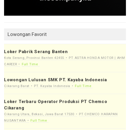
Lowongan Favorit
Loker Pabrik Serang Banten
Kota Serang, Provinsi Banten 42455
PT ASTRA HONDA MOTOR | AHM
CAREER
Full Time
Lowongan Lulusan SMK PT. Kayaba Indonesia
Cikarang Barat
PT. Kayaba Indonesia
Full Time
Loker Terbaru Operator Produksi PT Chemco
Cikarang
Cikarang Utara, Bekasi, Jawa Barat 17530
PT CHEMCO HARAPAN
NUSANTARA
Full Time