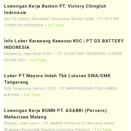
Lowongan Kerja Banten PT. Victory Chingluh
Indonesia
Kec. Ps. Kemis, Kabupaten Tangerang, Banten 15560
PT VICTORY
CHINGLUH INDONESIA
Full Time
Info Loker Karawang Kawasan KIIC | PT GS BATTERY
INDONESIA
Karawang, Jawa Barat 41361
PT. GS BATTERY INDONESIA | CAREER
GS BATTERY
Full Time
Loker PT Mayora Indah Tbk Lulusan SMA/SMK
Tangerang
Kota Tangerang, Banten 15135
PT MAYORA INDAH TBK | KARIER
MAYORA
Full Time
Lowongan Kerja BUMN PT. ASABRI (Persero)
Mahasiswa Malang
Malang, Jawa Timur
PT. ASABRI (Persero) PT Asuransi Sosial
Angkatan Bersenjata Republik Indonesia (Persero)
Full Time