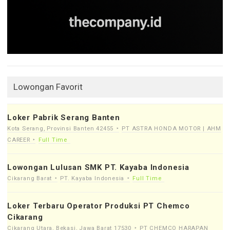
Lowongan Favorit
Loker Pabrik Serang Banten
Kota Serang, Provinsi Banten 42455
PT ASTRA HONDA MOTOR | AHM
CAREER
Full Time
Lowongan Lulusan SMK PT. Kayaba Indonesia
Cikarang Barat
PT. Kayaba Indonesia
Full Time
Loker Terbaru Operator Produksi PT Chemco
Cikarang
Cikarang Utara, Bekasi, Jawa Barat 17530
PT CHEMCO HARAPAN