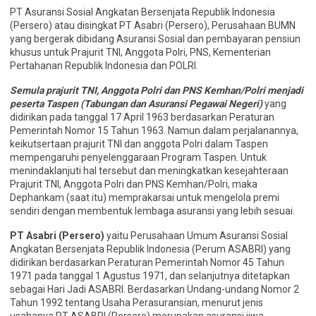
PT Asuransi Sosial Angkatan Bersenjata Republik Indonesia
(Persero) atau disingkat PT Asabri (Persero), Perusahaan BUMN
yang bergerak dibidang Asuransi Sosial dan pembayaran pensiun
khusus untuk Prajurit TNI, Anggota Polri, PNS, Kementerian
Pertahanan Republik Indonesia dan POLRI.
Semula prajurit TNI, Anggota Polri dan PNS Kemhan/Polri menjadi
peserta Taspen (Tabungan dan Asuransi Pegawai Negeri)
yang
didirikan pada tanggal 17 April 1963 berdasarkan Peraturan
Pemerintah Nomor 15 Tahun 1963. Namun dalam perjalanannya,
keikutsertaan prajurit TNI dan anggota Polri dalam Taspen
mempengaruhi penyelenggaraan Program Taspen. Untuk
menindaklanjuti hal tersebut dan meningkatkan kesejahteraan
Prajurit TNI, Anggota Polri dan PNS Kemhan/Polri, maka
Dephankam (saat itu) memprakarsai untuk mengelola premi
sendiri dengan membentuk lembaga asuransi yang lebih sesuai.
PT Asabri (Persero)
yaitu Perusahaan Umum Asuransi Sosial
Angkatan Bersenjata Republik Indonesia (Perum ASABRI) yang
didirikan berdasarkan Peraturan Pemerintah Nomor 45 Tahun
1971 pada tanggal 1 Agustus 1971, dan selanjutnya ditetapkan
sebagai Hari Jadi ASABRI. Berdasarkan Undang-undang Nomor 2
Tahun 1992 tentang Usaha Perasuransian, menurut jenis