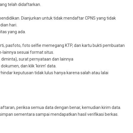
ang telah didaftarkan.
 pendidikan. Dianjurkan untuk tidak mendaftar CPNS yang tidak
ian hari.
itas yang ada.
ti, pasfoto, foto selfie memegang KTP, dan kartu bukti pembuatan
n-lainnya sesuai format situs.
a diminta), surat pernyataan dan lainnya
umen, dan klik ‘kirim’ data.
hindar keputusan tidak lulus hanya karena salah atau lalai
daftaran, periksa semua data dengan benar, kemudian kirim data.
disimpan sementara sampai mendapatkan hasil verifikasi berkas.