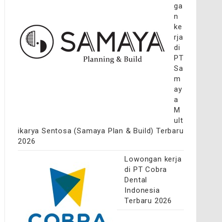
ga
n
ke
rja
di
PT
Sa
m
ay
a
M
ult
ikarya Sentosa (Samaya Plan & Build) Terbaru
2026
Lowongan kerja
di PT Cobra
Dental
Indonesia
Terbaru 2026