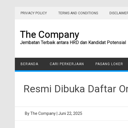
Skip
to
PRIVACY POLICY
TERMS AND CONDITIONS
DISCLAIME
content
The Company
Jembatan Terbaik antara HRD dan Kandidat Potensial
BERANDA
CARI PERKERJAAN
PASANG LOKER
Resmi Dibuka Daftar 
By
The Company
|
Juni 22, 2025