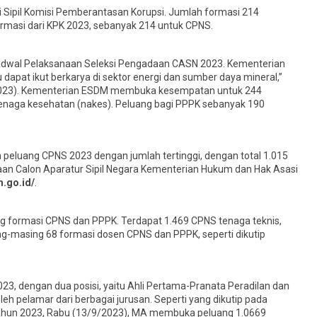
i Sipil Komisi Pemberantasan Korupsi. Jumlah formasi 214
ormasi dari KPK 2023, sebanyak 214 untuk CPNS.
adwal Pelaksanaan Seleksi Pengadaan CASN 2023. Kementerian
t ikut berkarya di sektor energi dan sumber daya mineral,”
/2023). Kementerian ESDM membuka kesempatan untuk 244
enaga kesehatan (nakes). Peluang bagi PPPK sebanyak 190
eluang CPNS 2023 dengan jumlah tertinggi, dengan total 1.015
imaan Calon Aparatur Sipil Negara Kementerian Hukum dan Hak Asasi
.go.id/
.
 formasi CPNS dan PPPK. Terdapat 1.469 CPNS tenaga teknis,
g-masing 68 formasi dosen CPNS dan PPPK, seperti dikutip
 dengan dua posisi, yaitu Ahli Pertama-Pranata Peradilan dan
leh pelamar dari berbagai jurusan. Seperti yang dikutip pada
hun 2023, Rabu (13/9/2023), MA membuka peluang 1.0669