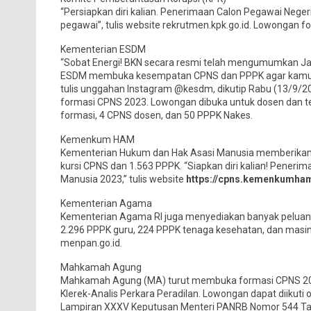
“Persiapkan diri kalian. Penerimaan Calon Pegawai Neger
pegawai”, tulis website rekrutmen.kpk.go.id. Lowongan f
Kementerian ESDM
“Sobat Energi! BKN secara resmi telah mengumumkan J
ESDM membuka kesempatan CPNS dan PPPK agar kamu dapa
tulis unggahan Instagram @kesdm, dikutip Rabu (13/9
formasi CPNS 2023. Lowongan dibuka untuk dosen dan t
formasi, 4 CPNS dosen, dan 50 PPPK Nakes.
Kemenkum HAM
Kementerian Hukum dan Hak Asasi Manusia memberikan p
kursi CPNS dan 1.563 PPPK. “Siapkan diri kalian! Pener
Manusia 2023,” tulis website
https://cpns.kemenkumham
Kementerian Agama
Kementerian Agama RI juga menyediakan banyak peluang
2.296 PPPK guru, 224 PPPK tenaga kesehatan, dan masin
menpan.go.id.
Mahkamah Agung
Mahkamah Agung (MA) turut membuka formasi CPNS 2023,
Klerek-Analis Perkara Peradilan. Lowongan dapat diikuti o
Lampiran XXXV Keputusan Menteri PANRB Nomor 544 Ta