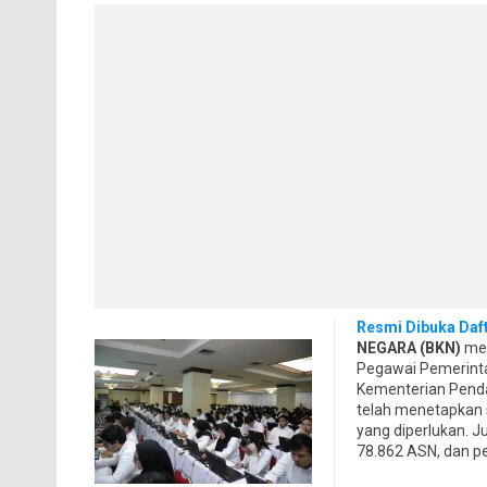
Resmi Dibuka Daf
NEGARA (BKN)
mem
Pegawai Pemerinta
Kementerian Penda
telah menetapkan 
yang diperlukan. J
78.862 ASN, dan p