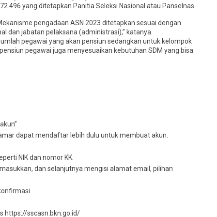
72.496 yang ditetapkan Panitia Seleksi Nasional atau Panselnas.
“Mekanisme pengadaan ASN 2023 ditetapkan sesuai dengan
l dan jabatan pelaksana (administrasi),” katanya.
n jumlah pegawai yang akan pensiun sedangkan untuk kelompok
si pensiun pegawai juga menyesuaikan kebutuhan SDM yang bisa
 akun”
mar dapat mendaftar lebih dulu untuk membuat akun.
eperti NIK dan nomor KK.
asukkan, dan selanjutnya mengisi alamat email, pilihan
konfirmasi.
s https://sscasn.bkn.go.id/