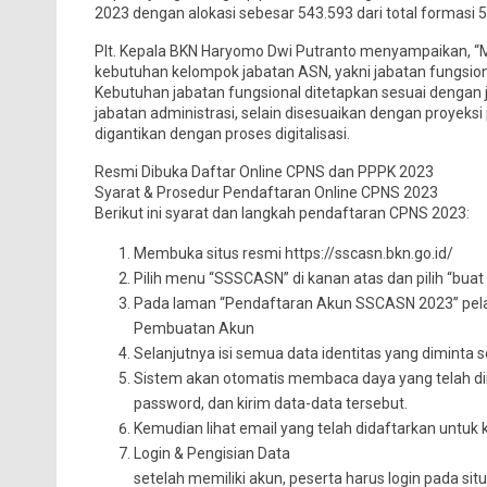
2023 dengan alokasi sebesar 543.593 dari total formasi 5
Plt. Kepala BKN Haryomo Dwi Putranto menyampaikan, 
kebutuhan kelompok jabatan ASN, yakni jabatan fungsiona
Kebutuhan jabatan fungsional ditetapkan sesuai denga
jabatan administrasi, selain disesuaikan dengan proyek
digantikan dengan proses digitalisasi.
Resmi Dibuka Daftar Online CPNS dan PPPK 2023
Syarat & Prosedur Pendaftaran Online CPNS 2023
Berikut ini syarat dan langkah pendaftaran CPNS 2023:
Membuka situs resmi https://sscasn.bkn.go.id/
Pilih menu “SSSCASN” di kanan atas dan pilih “buat
Pada laman “Pendaftaran Akun SSCASN 2023” pela
Pembuatan Akun
Selanjutnya isi semua data identitas yang diminta s
Sistem akan otomatis membaca daya yang telah dim
password, dan kirim data-data tersebut.
Kemudian lihat email yang telah didaftarkan untuk 
Login & Pengisian Data
setelah memiliki akun, peserta harus login pada situ