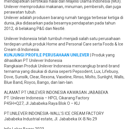
mendapatkan sertifikasi halal dari Majelis Ulama Indonesia (MUI).
Unilever memproduksi makanan, minuman, pembersih, dan juga
perawatan tubuh.
Unilever adalah produsen barang rumah tangga terbesar ketiga di
dunia, jika didasarkan pada besarnya pendapatan pada tahun
2012, di belakang P&G dan Nestlé.
Unilever Indonesia telah tumbuh menjadi salah satu perusahaan
terdepan untuk produk Home and Personal Care serta Foods & Ice
Cream di Indonesia.
KUNJUNGI PROFILE PERUSAHAAN UNILEVER
| Produk yang
dihasilkan PT Unilever Indonesia
Rangkaian Produk Unilever Indonesia mencangkup brand-brand
ternama yang disukai di dunia seperti Pepsodent, Lux, Lifebuoy,
Dove, Sunsilk, Clear, Rexona, Vaseline, Rinso, Molto, Sunlight, Walls,
Blue Band, Royco, Bango, dan lain-lain.
ALAMAT PT UNILEVER INDONESIA KAWASAN JABABEKA
PT. Unilever Indonesia – HPCL Cikarang Factory
P45H+Q27, Jl Jababeka Raya Blok O – KIJ
PT.UNILEVER INDONESIA-WALL’S ICE CREAM FACTORY
Jababeka Industrial estate, Jl. Jababeka Ⅸ-B No.29