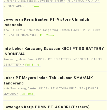
Cikarang Utara, Bekasi, Jawa Barat 17530
PT CHEMCO HARAPAN
NUSANTARA
Full Time
Lowongan Kerja Banten PT. Victory Chingluh
Indonesia
Kec. Ps. Kemis, Kabupaten Tangerang, Banten 15560
PT VICTORY
CHINGLUH INDONESIA
Full Time
Info Loker Karawang Kawasan KIIC | PT GS BATTERY
INDONESIA
Karawang, Jawa Barat 41361
PT. GS BATTERY INDONESIA | CAREER
GS BATTERY
Full Time
Loker PT Mayora Indah Tbk Lulusan SMA/SMK
Tangerang
Kota Tangerang, Banten 15135
PT MAYORA INDAH TBK | KARIER
MAYORA
Full Time
Lowongan Kerja BUMN PT. ASABRI (Persero)