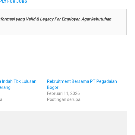
PLY FOR JOBS
formasi yang Valid & Legacy For Employer. Agar kebutuhan
 Indah Tbk Lulusan
Rekruitment Bersama PT Pegadaian
erang
Bogor
Februari 11, 2026
pa
Postingan serupa