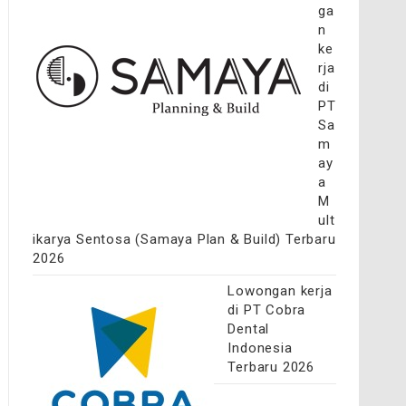
ga
n
ke
rja
di
PT
Sa
m
ay
a
M
ult
ikarya Sentosa (Samaya Plan & Build) Terbaru
2026
Lowongan kerja
di PT Cobra
Dental
Indonesia
Terbaru 2026