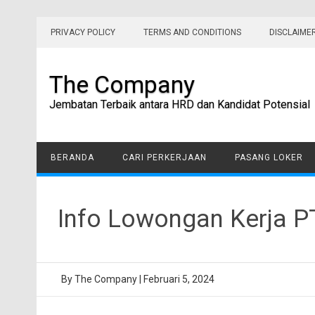
Skip
to
PRIVACY POLICY
TERMS AND CONDITIONS
DISCLAIME
content
The Company
Jembatan Terbaik antara HRD dan Kandidat Potensial
BERANDA
CARI PERKERJAAN
PASANG LOKER
Info Lowongan Kerja P
By
The Company
|
Februari 5, 2024