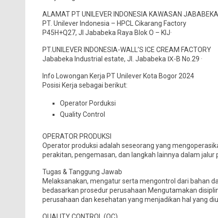
ALAMAT PT UNILEVER INDONESIA KAWASAN JABABEK
PT. Unilever Indonesia – HPCL Cikarang Factory
P45H+Q27, Jl Jababeka Raya Blok O – KIJ·
PT.UNILEVER INDONESIA-WALL’S ICE CREAM FACTORY
Jababeka Industrial estate, Jl. Jababeka Ⅸ-B No.29 ·
Info Lowongan Kerja PT Unilever Kota Bogor 2024
Posisi Kerja sebagai berikut:
Operator Porduksi
Quality Control
OPERATOR PRODUKSI
Operator produksi adalah seseorang yang mengoperasi
perakitan, pengemasan, dan langkah lainnya dalam jalur 
Tugas & Tanggung Jawab
Melaksanakan, mengatur serta mengontrol dari bahan das
bedasarkan prosedur perusahaan Mengutamakan disiplin
perusahaan dan kesehatan yang menjadikan hal yang d
QUALITY CONTROL (QC)