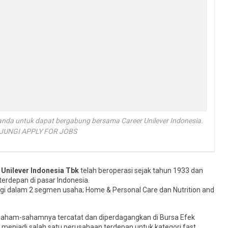
 anda untuk dapat bergabung bersama Career Unilever Indonesia.
NJUNGI APPLY FOR JOBS
 Unilever Indonesia Tbk
telah beroperasi sejak tahun 1933 dan
erdepan di pasar Indonesia.
rbagi dalam 2 segmen usaha; Home & Personal Care dan Nutrition and
an saham-sahamnya tercatat dan diperdagangkan di Bursa Efek
i menjadi salah satu perusahaan terdepan untuk kategori fast