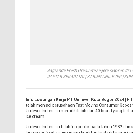
Bagi anda Fresh Graduate segera siapkan diri
DAFTAR SEKARANG | KARIER UNILEVER | KU
Info Lowongan Kerja PT Unilever Kota Bogor 2024 | PT
telah menjadi perusahaan Fast Moving Consumer Goods t
Unilever Indonesia memiliki lebih dari 40 brand yang te
Ice cream.
Unilever Indonesia telah ‘go public’ pada tahun 1982 d
Indonesia. Saat ini perseroan telah bertumbuh hingga kin