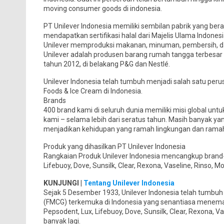
moving consumer goods di indonesia.
PT Unilever Indonesia memiliki sembilan pabrik yang bera
mendapatkan sertifikasi halal dari Majelis Ulama Indonesi
Unilever memproduksi makanan, minuman, pembersih, da
Unilever adalah produsen barang rumah tangga terbesar 
tahun 2012, di belakang P&G dan Nestlé.
Unilever Indonesia telah tumbuh menjadi salah satu per
Foods & Ice Cream di Indonesia.
Brands
400 brand kami di seluruh dunia memiliki misi global untu
kami – selama lebih dari seratus tahun. Masih banyak yan
menjadikan kehidupan yang ramah lingkungan dan ramah 
Produk yang dihasilkan PT Unilever Indonesia
Rangkaian Produk Unilever Indonesia mencangkup brand-b
Lifebuoy, Dove, Sunsilk, Clear, Rexona, Vaseline, Rinso, Mol
KUNJUNGI |
Tentang Unilever Indonesia
Sejak 5 Desember 1933, Unilever Indonesia telah tumbu
(FMCG) terkemuka di Indonesia yang senantiasa menema
Pepsodent, Lux, Lifebuoy, Dove, Sunsilk, Clear, Rexona, Va
banyak lagi.