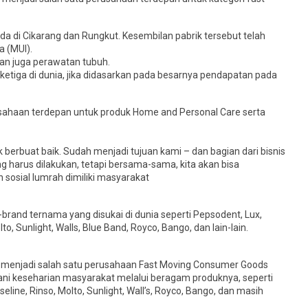
da di Cikarang dan Rungkut. Kesembilan pabrik tersebut telah
a (MUI).
n juga perawatan tubuh.
ketiga di dunia, jika didasarkan pada besarnya pendapatan pada
usahaan terdepan untuk produk Home and Personal Care serta
k berbuat baik. Sudah menjadi tujuan kami – dan bagian dari bisnis
g harus dilakukan, tetapi bersama-sama, kita akan bisa
sosial lumrah dimiliki masyarakat
rand ternama yang disukai di dunia seperti Pepsodent, Lux,
to, Sunlight, Walls, Blue Band, Royco, Bango, dan lain-lain.
h menjadi salah satu perusahaan Fast Moving Consumer Goods
ni keseharian masyarakat melalui beragam produknya, seperti
seline, Rinso, Molto, Sunlight, Wall’s, Royco, Bango, dan masih