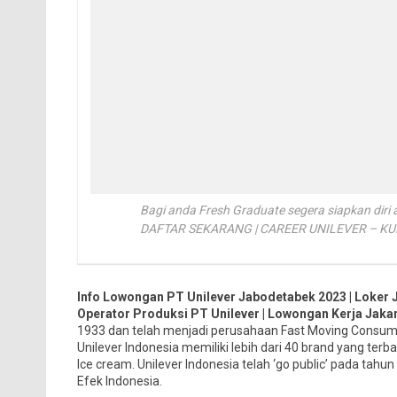
Bagi anda Fresh Graduate segera siapkan diri
DAFTAR SEKARANG | CAREER UNILEVER – K
Info Lowongan PT Unilever Jabodetabek 2023 | Loker J
Operator Produksi PT Unilever | Lowongan Kerja Jakar
1933 dan telah menjadi perusahaan Fast Moving Consume
Unilever Indonesia memiliki lebih dari 40 brand yang te
Ice cream. Unilever Indonesia telah ‘go public’ pada ta
Efek Indonesia.