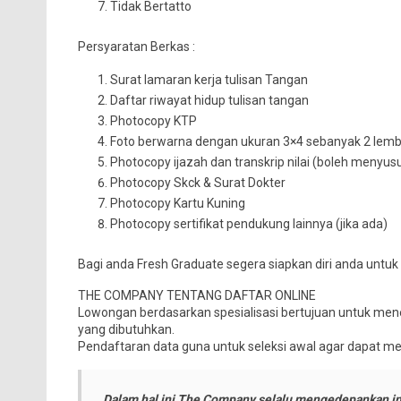
Tidak Bertatto
Persyaratan Berkas :
Surat lamaran kerja tulisan Tangan
Daftar riwayat hidup tulisan tangan
Photocopy KTP
Foto berwarna dengan ukuran 3×4 sebanyak 2 lemb
Photocopy ijazah dan transkrip nilai (boleh menyusul
Photocopy Skck & Surat Dokter
Photocopy Kartu Kuning
Photocopy sertifikat pendukung lainnya (jika ada)
Bagi anda Fresh Graduate segera siapkan diri anda untu
THE COMPANY TENTANG DAFTAR ONLINE
Lowongan berdasarkan spesialisasi bertujuan untuk mene
yang dibutuhkan.
Pendaftaran data guna untuk seleksi awal agar dapat me
Dalam hal ini The Company selalu mengedepankan in