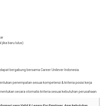
ar
 jika baru lulus)
k dapat bergabung bersama Career Unilever Indonesia.
ntukan penempatan sesuai kompetensi & kriteria posisi kerja
nentukan secara otomatis kriteria sesuai kebutuhan perusahaan.
formasi yang Valid & Legacy For Employer. Agar kebutuhan