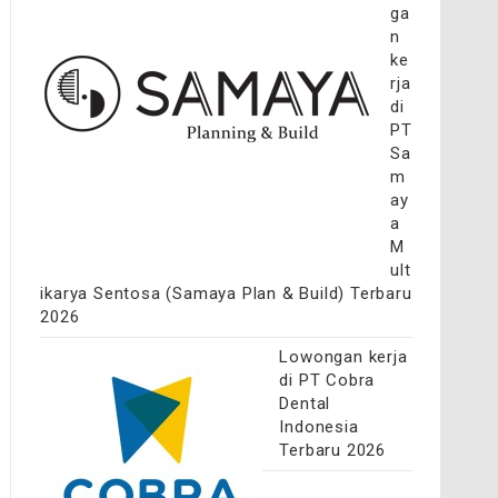
ga
n
ke
rja
di
PT
Sa
m
ay
a
M
ult
ikarya Sentosa (Samaya Plan & Build) Terbaru
2026
Lowongan kerja
di PT Cobra
Dental
Indonesia
Terbaru 2026