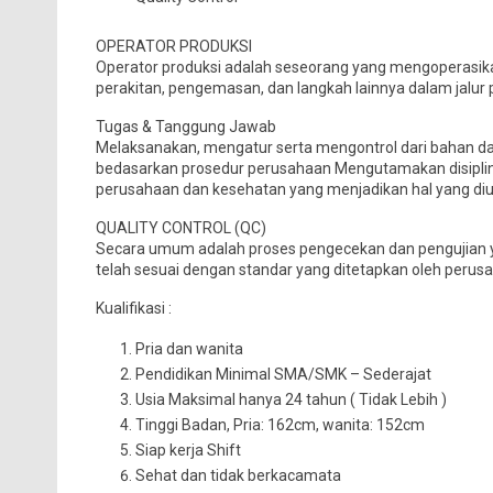
OPERATOR PRODUKSI
Operator produksi adalah seseorang yang mengoperasi
perakitan, pengemasan, dan langkah lainnya dalam jalur 
Tugas & Tanggung Jawab
Melaksanakan, mengatur serta mengontrol dari bahan das
bedasarkan prosedur perusahaan Mengutamakan disiplin
perusahaan dan kesehatan yang menjadikan hal yang d
QUALITY CONTROL (QC)
Secara umum adalah proses pengecekan dan pengujian y
telah sesuai dengan standar yang ditetapkan oleh perusa
Kualifikasi :
Pria dan wanita
Pendidikan Minimal SMA/SMK – Sederajat
Usia Maksimal hanya 24 tahun ( Tidak Lebih )
Tinggi Badan, Pria: 162cm, wanita: 152cm
Siap kerja Shift
Sehat dan tidak berkacamata