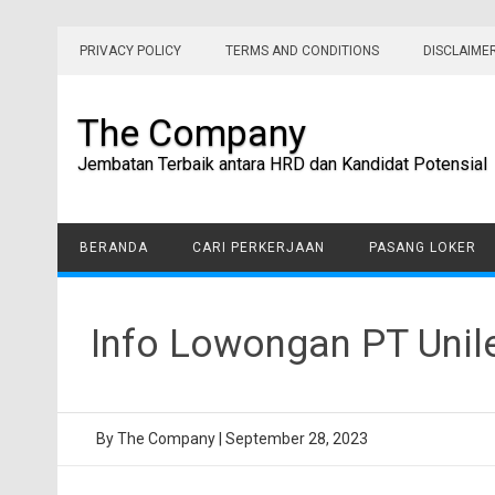
Skip
to
PRIVACY POLICY
TERMS AND CONDITIONS
DISCLAIME
content
The Company
Jembatan Terbaik antara HRD dan Kandidat Potensial
BERANDA
CARI PERKERJAAN
PASANG LOKER
Info Lowongan PT Unil
By
The Company
|
September 28, 2023