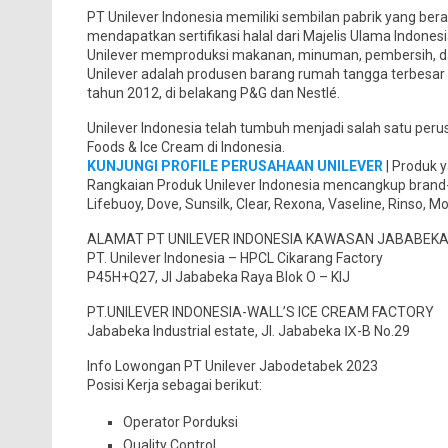
PT Unilever Indonesia memiliki sembilan pabrik yang bera
mendapatkan sertifikasi halal dari Majelis Ulama Indonesi
Unilever memproduksi makanan, minuman, pembersih, da
Unilever adalah produsen barang rumah tangga terbesar 
tahun 2012, di belakang P&G dan Nestlé.
Unilever Indonesia telah tumbuh menjadi salah satu per
Foods & Ice Cream di Indonesia.
KUNJUNGI PROFILE PERUSAHAAN UNILEVER
| Produk y
Rangkaian Produk Unilever Indonesia mencangkup brand-b
Lifebuoy, Dove, Sunsilk, Clear, Rexona, Vaseline, Rinso, Mol
ALAMAT PT UNILEVER INDONESIA KAWASAN JABABEK
PT. Unilever Indonesia – HPCL Cikarang Factory
P45H+Q27, Jl Jababeka Raya Blok O – KIJ
PT.UNILEVER INDONESIA-WALL’S ICE CREAM FACTORY
Jababeka Industrial estate, Jl. Jababeka Ⅸ-B No.29
Info Lowongan PT Unilever Jabodetabek 2023
Posisi Kerja sebagai berikut:
Operator Porduksi
Quality Control