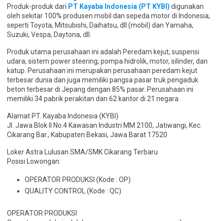
Produk-produk dari
PT Kayaba Indonesia (PT KYBI)
digunakan
oleh sekitar 100% produsen mobil dan sepeda motor di Indonesia,
seperti Toyota, Mitsubishi, Daihatsu, dll (mobil) dan Yamaha,
Suzuki, Vespa, Daytona, dll.
Produk utama perusahaan ini adalah Peredam kejut, suspensi
udara, sistem power steering, pompa hidrolik, motor, silinder, dan
katup. Perusahaan ini merupakan perusahaan peredam kejut
terbesar dunia dan juga memiliki pangsa pasar truk pengaduk
beton terbesar di Jepang dengan 85% pasar. Perusahaan ini
memiliki 34 pabrik perakitan dan 62 kantor di 21 negara.
Alamat PT. Kayaba Indonesia (KYBI)
Jl. Jawa Blok II No.4 Kawasan Industri MM 2100, Jatiwangi, Kec.
Cikarang Bar., Kabupaten Bekasi, Jawa Barat 17520
Loker Astra Lulusan SMA/SMK Cikarang Terbaru
Posisi Lowongan:
OPERATOR PRODUKSI (Kode : OP)
QUALITY CONTROL (Kode : QC)
OPERATOR PRODUKSI