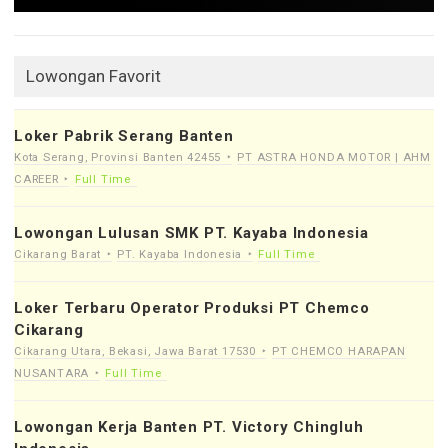
Lowongan Favorit
Loker Pabrik Serang Banten
Kota Serang, Provinsi Banten 42455
PT ASTRA HONDA MOTOR | AHM
CAREER
Full Time
Lowongan Lulusan SMK PT. Kayaba Indonesia
Cikarang Barat
PT. Kayaba Indonesia
Full Time
Loker Terbaru Operator Produksi PT Chemco
Cikarang
Cikarang Utara, Bekasi, Jawa Barat 17530
PT CHEMCO HARAPAN
NUSANTARA
Full Time
Lowongan Kerja Banten PT. Victory Chingluh