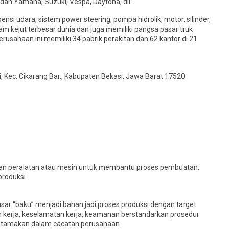
l) dan Yamaha, Suzuki, Vespa, Daytona, dll.
si udara, sistem power steering, pompa hidrolik, motor, silinder,
 kejut terbesar dunia dan juga memiliki pangsa pasar truk
usahaan ini memiliki 34 pabrik perakitan dan 62 kantor di 21
i, Kec. Cikarang Bar., Kabupaten Bekasi, Jawa Barat 17520
kan peralatan atau mesin untuk membantu proses pembuatan,
produksi.
ar “baku” menjadi bahan jadi proses produksi dengan target
 kerja, keselamatan kerja, keamanan berstandarkan prosedur
iutamakan dalam cacatan perusahaan.