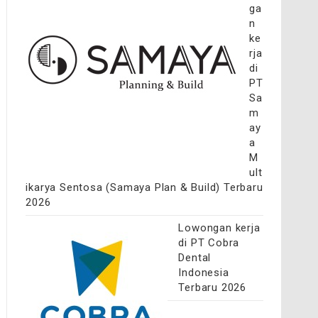
ga
n
ke
rja
di
PT
Sa
m
ay
a
M
ult
ikarya Sentosa (Samaya Plan & Build) Terbaru
2026
Lowongan kerja
di PT Cobra
Dental
Indonesia
Terbaru 2026