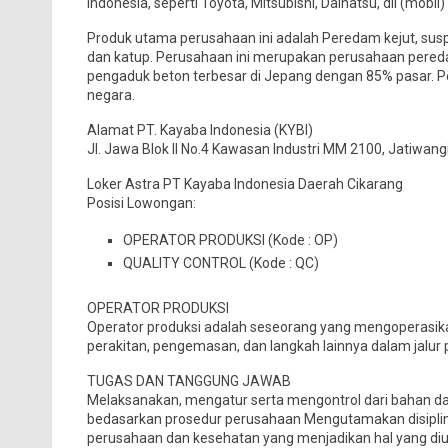
Indonesia, seperti Toyota, Mitsubishi, Daihatsu, dll (mobi
Produk utama perusahaan ini adalah Peredam kejut, suspen
dan katup. Perusahaan ini merupakan perusahaan peredam
pengaduk beton terbesar di Jepang dengan 85% pasar. Per
negara.
Alamat PT. Kayaba Indonesia (KYBI)
Jl. Jawa Blok II No.4 Kawasan Industri MM 2100, Jatiwang
Loker Astra PT Kayaba Indonesia Daerah Cikarang
Posisi Lowongan:
OPERATOR PRODUKSI (Kode : OP)
QUALITY CONTROL (Kode : QC)
OPERATOR PRODUKSI
Operator produksi adalah seseorang yang mengoperasi
perakitan, pengemasan, dan langkah lainnya dalam jalur 
TUGAS DAN TANGGUNG JAWAB
Melaksanakan, mengatur serta mengontrol dari bahan das
bedasarkan prosedur perusahaan Mengutamakan disiplin
perusahaan dan kesehatan yang menjadikan hal yang d