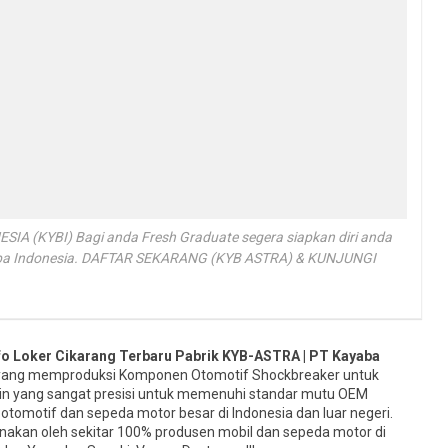
 (KYBI) Bagi anda Fresh Graduate segera siapkan diri anda
aba Indonesia. DAFTAR SEKARANG (KYB ASTRA) & KUNJUNGI
nfo Loker Cikarang Terbaru Pabrik KYB-ASTRA | PT Kayaba
yang memproduksi Komponen Otomotif Shockbreaker untuk
in yang sangat presisi untuk memenuhi standar mutu OEM
otomotif dan sepeda motor besar di Indonesia dan luar negeri.
nakan oleh sekitar 100% produsen mobil dan sepeda motor di