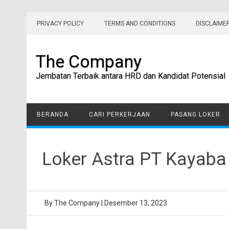
Skip
to
PRIVACY POLICY
TERMS AND CONDITIONS
DISCLAIME
content
The Company
Jembatan Terbaik antara HRD dan Kandidat Potensial
BERANDA
CARI PERKERJAAN
PASANG LOKER
Loker Astra PT Kayaba
By
The Company
|
Desember 13, 2023