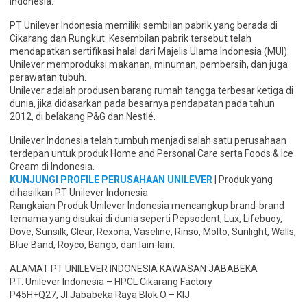
Indonesia.
PT Unilever Indonesia memiliki sembilan pabrik yang berada di
Cikarang dan Rungkut. Kesembilan pabrik tersebut telah
mendapatkan sertifikasi halal dari Majelis Ulama Indonesia (MUI).
Unilever memproduksi makanan, minuman, pembersih, dan juga
perawatan tubuh.
Unilever adalah produsen barang rumah tangga terbesar ketiga di
dunia, jika didasarkan pada besarnya pendapatan pada tahun
2012, di belakang P&G dan Nestlé.
Unilever Indonesia telah tumbuh menjadi salah satu perusahaan
terdepan untuk produk Home and Personal Care serta Foods & Ice
Cream di Indonesia.
KUNJUNGI PROFILE PERUSAHAAN UNILEVER
| Produk yang
dihasilkan PT Unilever Indonesia
Rangkaian Produk Unilever Indonesia mencangkup brand-brand
ternama yang disukai di dunia seperti Pepsodent, Lux, Lifebuoy,
Dove, Sunsilk, Clear, Rexona, Vaseline, Rinso, Molto, Sunlight, Walls,
Blue Band, Royco, Bango, dan lain-lain.
ALAMAT PT UNILEVER INDONESIA KAWASAN JABABEKA
PT. Unilever Indonesia – HPCL Cikarang Factory
P45H+Q27, Jl Jababeka Raya Blok O – KIJ