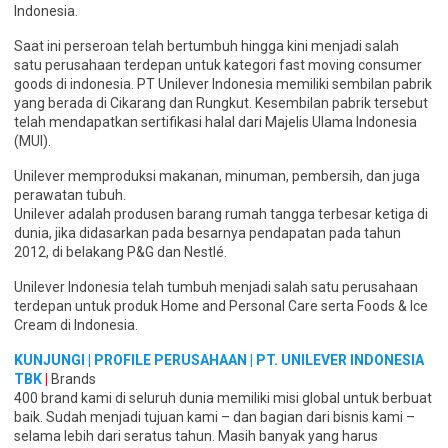
Indonesia.
Saat ini perseroan telah bertumbuh hingga kini menjadi salah
satu perusahaan terdepan untuk kategori fast moving consumer
goods di indonesia. PT Unilever Indonesia memiliki sembilan pabrik
yang berada di Cikarang dan Rungkut. Kesembilan pabrik tersebut
telah mendapatkan sertifikasi halal dari Majelis Ulama Indonesia
(MUI).
Unilever memproduksi makanan, minuman, pembersih, dan juga
perawatan tubuh.
Unilever adalah produsen barang rumah tangga terbesar ketiga di
dunia, jika didasarkan pada besarnya pendapatan pada tahun
2012, di belakang P&G dan Nestlé.
Unilever Indonesia telah tumbuh menjadi salah satu perusahaan
terdepan untuk produk Home and Personal Care serta Foods & Ice
Cream di Indonesia.
KUNJUNGI | PROFILE PERUSAHAAN | PT. UNILEVER INDONESIA
TBK
|
Brands
400 brand kami di seluruh dunia memiliki misi global untuk berbuat
baik. Sudah menjadi tujuan kami – dan bagian dari bisnis kami –
selama lebih dari seratus tahun. Masih banyak yang harus