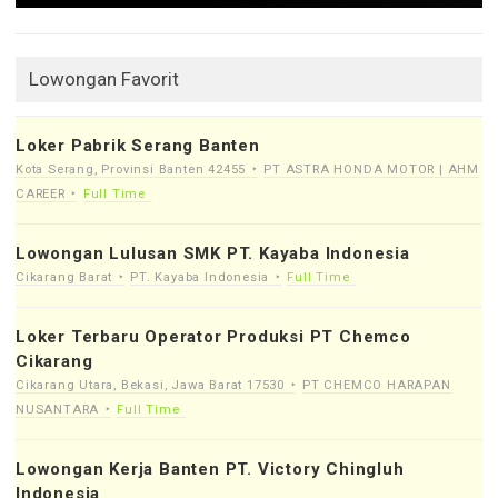
Lowongan Favorit
Loker Pabrik Serang Banten
Kota Serang, Provinsi Banten 42455
PT ASTRA HONDA MOTOR | AHM
CAREER
Full Time
Lowongan Lulusan SMK PT. Kayaba Indonesia
Cikarang Barat
PT. Kayaba Indonesia
Full Time
Loker Terbaru Operator Produksi PT Chemco
Cikarang
Cikarang Utara, Bekasi, Jawa Barat 17530
PT CHEMCO HARAPAN
NUSANTARA
Full Time
Lowongan Kerja Banten PT. Victory Chingluh
Indonesia