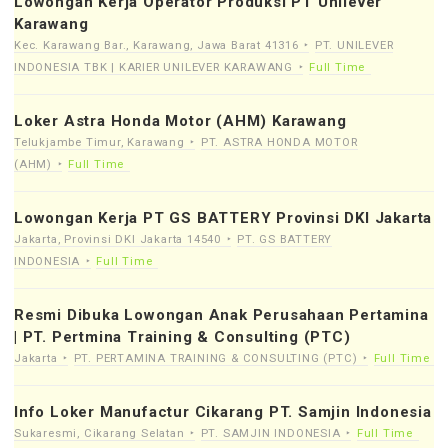
Lowongan Kerja Operator Produksi PT Unilever
Karawang
Kec. Karawang Bar., Karawang, Jawa Barat 41316
PT. UNILEVER
INDONESIA TBK | KARIER UNILEVER KARAWANG
Full Time
Loker Astra Honda Motor (AHM) Karawang
Telukjambe Timur, Karawang
PT. ASTRA HONDA MOTOR
(AHM)
Full Time
Lowongan Kerja PT GS BATTERY Provinsi DKI Jakarta
Jakarta, Provinsi DKI Jakarta 14540
PT. GS BATTERY
INDONESIA
Full Time
Resmi Dibuka Lowongan Anak Perusahaan Pertamina
| PT. Pertmina Training & Consulting (PTC)
Jakarta
PT. PERTAMINA TRAINING & CONSULTING (PTC)
Full Time
Info Loker Manufactur Cikarang PT. Samjin Indonesia
Sukaresmi, Cikarang Selatan
PT. SAMJIN INDONESIA
Full Time