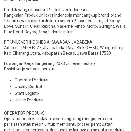
Produk yang dihasilkan PT Unilever Indonesia
Rangkaian Produk Unilever Indonesia mencangkup brand-brand
ternama yang disukai di dunia seperti Pepsodent, Lux, Lifebuoy,
Dove, Sunsilk, Clear, Rexona, Vaseline, Rinso, Molto, Sunlight, Walls,
Blue Band, Royco, Bango, dan lain-lain.
PT UNILEVER INDONESIA KAWASAN JABABEKA
Address: P45H+Q27, Jl Jababeka Raya Blok O – KIJ, Wangunharja,
Kec. Cikarang Utara, Kabupaten Bekasi, Jawa Barat 17530
Lowongan Kerja Tangerang 2023 Unilever Factory
Posisi Kerja sebagai berikut:
Operator Produksi
Quality Control
Staff Logistik
Helver Produksi
OPERATOR PRODUKSI
Operator produksi adalah seseorang yang mengoperasikan
peralatan atau mesin untuk membantu proses pembuatan,
perakitan, pengemasan, dan langkah lainnya dalam jalur produksi.